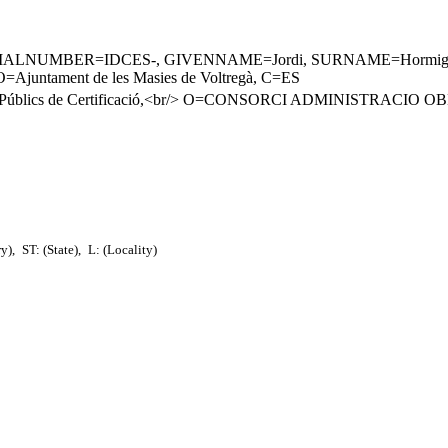
IALNUMBER=IDCES-, GIVENNAME=Jordi, SURNAME=Hormigo Amaro, 
Ajuntament de les Masies de Voltregà, C=ES
is Públics de Certificació,<br/> O=CONSORCI ADMINISTRACI
ry),
ST: (State),
L: (Locality)