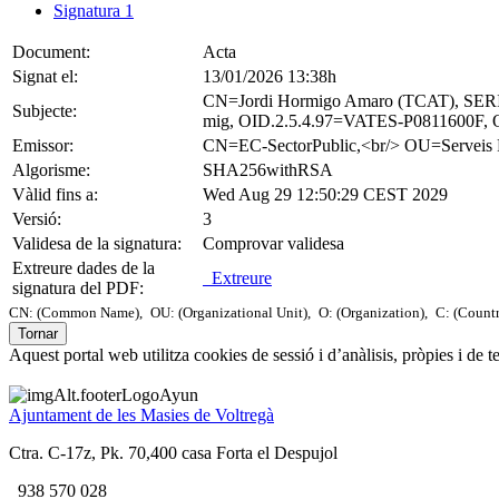
Signatura 1
Document:
Acta
Signat el:
13/01/2026 13:38h
CN=Jordi Hormigo Amaro (TCAT), SER
Subjecte:
mig, OID.2.5.4.97=VATES-P0811600F, O=
Emissor:
CN=EC-SectorPublic,<br/> OU=Serve
Algorisme:
SHA256withRSA
Vàlid fins a:
Wed Aug 29 12:50:29 CEST 2029
Versió:
3
Validesa de la signatura:
Comprovar validesa
Extreure dades de la
Extreure
signatura del PDF:
CN: (Common Name),
OU: (Organizational Unit),
O: (Organization),
C: (Count
Tornar
Aquest portal web utilitza cookies de sessió i d’anàlisis, pròpies i de 
Ajuntament de les Masies de Voltregà
Ctra. C-17z, Pk. 70,400 casa Forta el Despujol
938 570 028