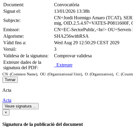
Document:
Convocatòria
Signat el:
13/01/2026 13:38h
CN=Jordi Hormigo Amaro (TCAT), SER
Subjecte:
mig, OID.2.5.4.97=VATES-P0811600F, O=
Emissor:
CN=EC-SectorPublic,<br/> OU=Serve
Algorisme:
SHA256withRSA
Vàlid fins a:
Wed Aug 29 12:50:29 CEST 2029
Versió:
3
Validesa de la signatura:
Comprovar validesa
Extreure dades de la
Extreure
signatura del PDF:
CN: (Common Name),
OU: (Organizational Unit),
O: (Organization),
C: (Count
Tornar
Acta
Acta
Veure signatura
...
×
Signatura de la publicació del document