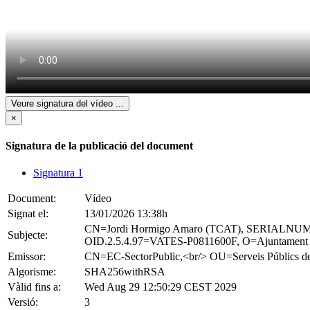
Veure signatura del vídeo
...
×
Signatura de la publicació del document
Signatura 1
Document:
Vídeo
Signat el:
13/01/2026 13:38h
CN=Jordi Hormigo Amaro (TCAT), SERIALNUMBE
Subjecte:
OID.2.5.4.97=VATES-P0811600F, O=Ajuntament de
Emissor:
CN=EC-SectorPublic,<br/> OU=Serveis Públ
Algorisme:
SHA256withRSA
Vàlid fins a:
Wed Aug 29 12:50:29 CEST 2029
Versió:
3