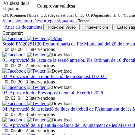
Validesa de la
Comprovar validesa
signatura:
CN: (Common Name),
OU: (Organizational Unit),
O: (Organization),
C: (Count
Veure signatura
Descarregar signatura
Tornar
Anar als documents
Índex del Vídeo
Intervencions
Estadísti
Compartir:
Sessió PM20251120 Extraordinària de Ple Municipal del 20 de nove
0h 00' 00''
1 Intervencions
01. Aprovació de l'acta de la sessió anterior. Ple Ordinari de 16 d'oct
0h 00' 09''
2 Intervencions
02. Aprovació de la modificació de pressupost 11/2025
0h 00' 30''
3 Intervencions
03. Aprovació del Pressupost General. Exercici 2026
0h 02' 04''
2 Intervencions
04. Aprovació de la relació de llocs de treball de l'Ajuntament de les
0h 07' 29''
3 Intervencions
05. Aprovació de la plantilla orgànica de l'Ajuntament de les Masies d
0h 08' 40''
2 Intervencions