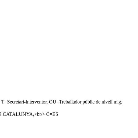
ri-Interventor, OU=Treballador públic de nivell mig,
 DE CATALUNYA,<br/> C=ES