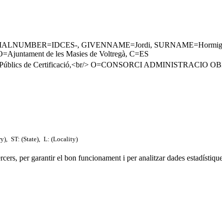
IALNUMBER=IDCES-, GIVENNAME=Jordi, SURNAME=Hormigo Amaro, 
Ajuntament de les Masies de Voltregà, C=ES
is Públics de Certificació,<br/> O=CONSORCI ADMINISTRACI
ry),
ST: (State),
L: (Locality)
tercers, per garantir el bon funcionament i per analitzar dades estadístiqu