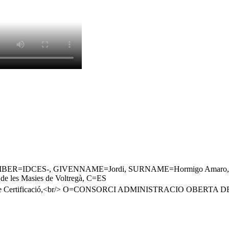
R=IDCES-, GIVENNAME=Jordi, SURNAME=Hormigo Amaro, T=Secreta
 les Masies de Voltregà, C=ES
ics de Certificació,<br/> O=CONSORCI ADMINISTRACIO OBERTA